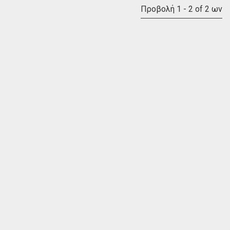
Προβολή 1 - 2 of 2 ων
Glide Cross 95 Hardboard + F2...
Halibut