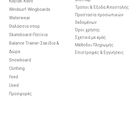
Καγιάκ-Κανό
Τρόποι & Έξοδα Αποστολής
Windsurf-Wingboards
Προστασία προσωπικών
Waterwear
δεδομένων
Θαλάσσια σπορ
Όροι χρήσης
Skateboard-Πατίνια
Σχετικά με εμάς
Balance Trainer-Σακίδια &
Μέθοδοι Πληρωμής
Δώρα
Επιστροφές & Εγγυήσεις
Snowboard
Clothing
feed
Used
Προσφορές