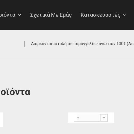
οϊόντα
Σχετικά Με Εμάς
Κατασκευαστές
ροϊόντα
--