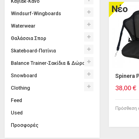
Καγιάκ-Κανό
Νέο
Windsurf-Wingboards
Waterwear
Θαλάσσια Σπορ
Skateboard-Πατίνια
Balance Trainer-Σακίδια & Δώρα
Spinera 
Snowboard
38,00 €
Clothing
Feed
Πρόσθεση 
Used
Προσφορές