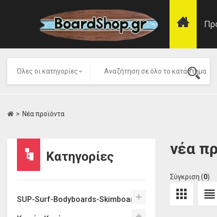
Πρ
ολή σε παραγγελίες άνω των 100€ (Διαβάστε λεπτομέρειες).
Όλες οι κατηγορίες
>
Νέα προϊόντα
νέα π
Κατηγορίες
Σύγκριση (
0
)
SUP-Surf-Bodyboards-Skimboards