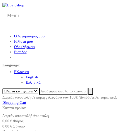
Menu
Ο λογαριασμός μου
Η λίστα μου
Ολοκλήρωση
Είσοδος
Language:
Eλληνικά
English
Eλληνικά
Δωρεάν αποστολή σε παραγγελίες άνω των 100€ (Διαβάστε λεπτομέρειες).
Shopping Cart
Κανένα προϊόν
Δωρεάν αποστολή!
Αποστολή
0,00 €
Φόρος
0,00 €
Σύνολο