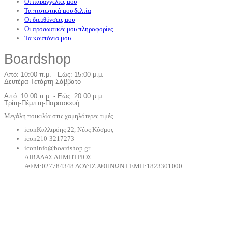
Οι παραγγελίες μου
Τα πιστωτικά μου δελτία
Οι διευθύνσεις μου
Οι προσωπικές μου πληροφορίες
Τα κουπόνια μου
Board
shop
Από: 10:00 π.μ. - Εώς: 15:00 μ.μ.
Δευτέρα-Τετάρτη-Σάββατο
Από: 10:00 π.μ. - Εώς: 20:00 μ.μ.
Τρίτη-Πέμπτη-Παρασκευή
Μεγάλη ποικιλία στις χαμηλότερες τιμές
icon
Καλλιρόης 22, Νέος Κόσμος
icon
210-3217273
icon
info@boardshop.gr
ΛΙΒΑΔΑΣ ΔΗΜΗΤΡΙΟΣ
ΑΦM:027784348 ΔΟΥ:ΙΖ ΑΘΗΝΩΝ ΓΕΜΗ:1823301000