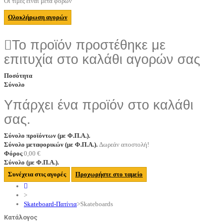
Οι τιμές είναι μετά φόρων
Ολοκλήρωση αγορών
Το προϊόν προστέθηκε με
επιτυχία στο καλάθι αγορών σας
Ποσότητα
Σύνολο
Υπάρχει ένα προϊόν στο καλάθι
σας.
Σύνολο προϊόντων (με Φ.Π.Α.).
Σύνολο μεταφορικών (με Φ.Π.Α.).
Δωρεάν αποστολή!
Φόρος
0,00 €
Σύνολο (με Φ.Π.Α.).
Συνέχεια στις αγορές
Προχωρήστε στο ταμείο
>
Skateboard-Πατίνια
>
Skateboards
Κατάλογος