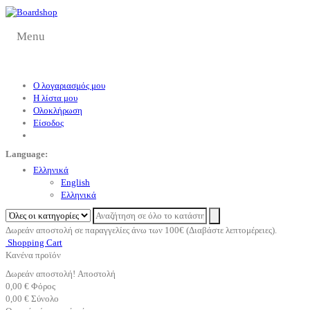
Menu
Ο λογαριασμός μου
Η λίστα μου
Ολοκλήρωση
Είσοδος
Language:
Eλληνικά
English
Eλληνικά
Δωρεάν αποστολή σε παραγγελίες άνω των 100€ (Διαβάστε λεπτομέρειες).
Shopping Cart
Κανένα προϊόν
Δωρεάν αποστολή!
Αποστολή
0,00 €
Φόρος
0,00 €
Σύνολο