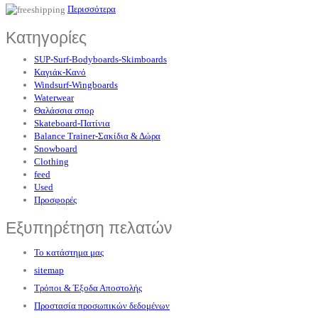
Περισσότερα
Κατηγορίες
SUP-Surf-Bodyboards-Skimboards
Καγιάκ-Κανό
Windsurf-Wingboards
Waterwear
Θαλάσσια σπορ
Skateboard-Πατίνια
Balance Trainer-Σακίδια & Δώρα
Snowboard
Clothing
feed
Used
Προσφορές
Εξυπηρέτηση πελατών
Το κατάστημα μας
sitemap
Τρόποι & Έξοδα Αποστολής
Προστασία προσωπικών δεδομένων