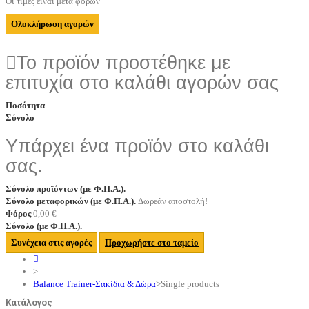
Οι τιμές είναι μετά φόρων
Ολοκλήρωση αγορών
Το προϊόν προστέθηκε με
επιτυχία στο καλάθι αγορών σας
Ποσότητα
Σύνολο
Υπάρχει ένα προϊόν στο καλάθι
σας.
Σύνολο προϊόντων (με Φ.Π.Α.).
Σύνολο μεταφορικών (με Φ.Π.Α.).
Δωρεάν αποστολή!
Φόρος
0,00 €
Σύνολο (με Φ.Π.Α.).
Συνέχεια στις αγορές
Προχωρήστε στο ταμείο
>
Balance Trainer-Σακίδια & Δώρα
>
Single products
Κατάλογος