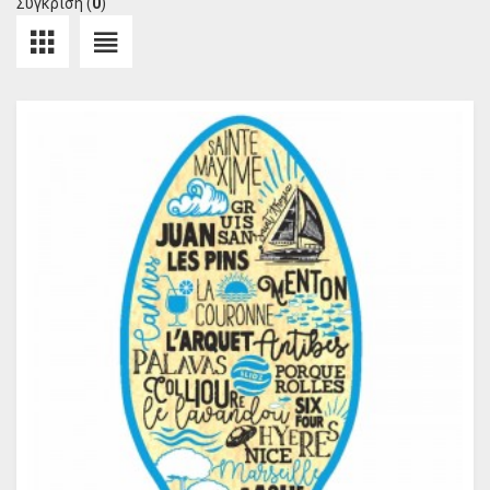
Σύγκριση (
0
)